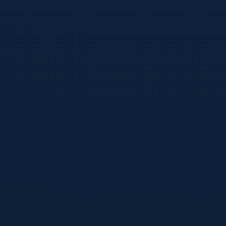
閱讀文章
更新資訊