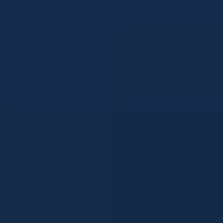
体育内容运营
2026-06-20
“世界杯官方投注”与“世界杯官方信息”有
什么区别？一篇看懂用户搜索意图与内容
选择指南
很多人搜索“世界杯官方投注”时，真正需要的并不是相关操作
信息，而是可靠、清晰的世界杯官方信息与赛事资讯。本文从
搜索意图出发，帮助用户分辨信息类型、避开高风险内容，并
找到更安全实用的观赛信息来源。