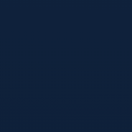
体育新闻
2026-06-10
扩军至48支球队！2026世界杯积分规则会
变吗？官方解答来了
随着2026年美加墨世界杯即将扩军，球迷们对新的积分规则充
满了好奇。本文为您详解最新规则。