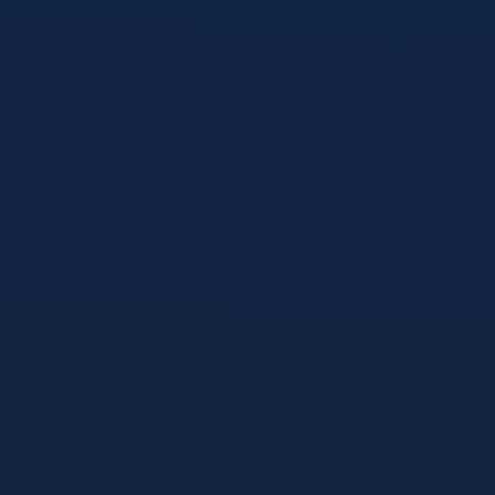
国际足球
2026-06-12
48队与104场鏖战：2026世界杯扩军，冠
军含金量是升是降？
当2026年美加墨世界杯扩军至48支球队，赛程延长至104场，
关于冠军含金量的争论便尘嚣甚上。在这场史无前例的绿茵长
征中，谁能笑到最后？