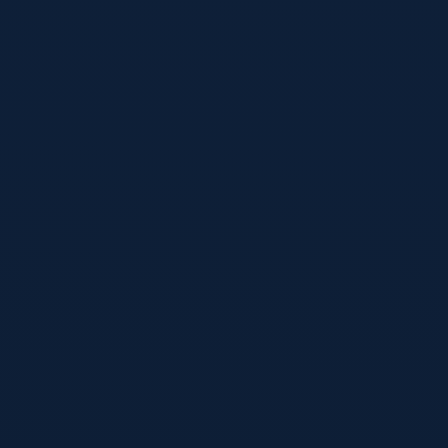
体育新闻
2026-06-09
强强对话一触即发！2026世界杯H组沙特
决战乌拉圭，迈阿密硬石球场见分晓
2026世界杯H组迎来焦点战，沙特阿拉伯与乌拉圭将在迈阿密