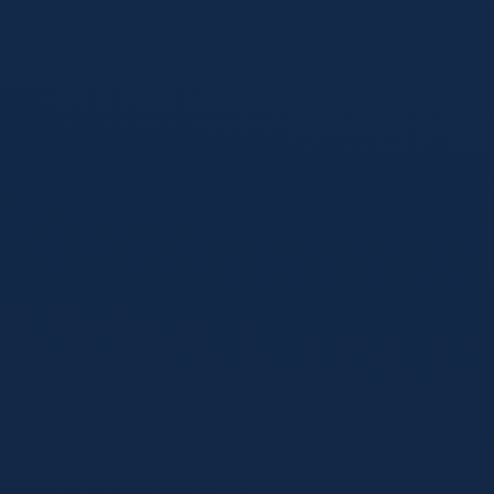
体育分析
2026-05-28 18:01:26
2026世界杯玩转指南：从零构建你的赛事
理性分析与投注策略框架
迎接2026美加墨世界杯，如何从小白蜕变为理性决策者？本文
为你拆解盘口、赔率与信息收集策略，助你建立科学的预算管
理框架，理性享受足球盛宴。