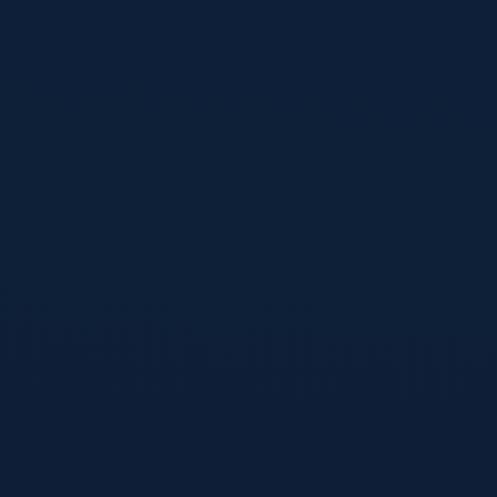
阿根廷世界杯投注分析：从阵容、战术与赛程看前景的理性判
断
2026-06-21 07:05:27